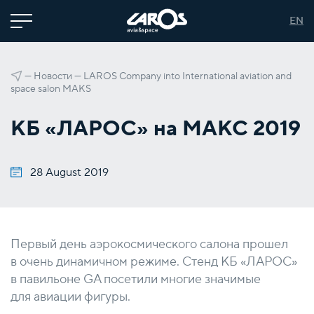
EN
—
Новости
—
LAROS Company into International aviation and
space salon MAKS
КБ «ЛАРОС» на МАКС 2019
28 August 2019
Первый день аэрокосмического салона прошел
в очень динамичном режиме. Стенд КБ «ЛАРОС»
в павильоне GA посетили многие значимые
для авиации фигуры.