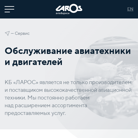
EN
—
Сервис
Обслуживание авиатехники
и двигателей
КБ «ЛАРОС» является не только производителем
и поставщиком высококачественной авиационной
техники. Мы постоянно работаем
над расширением ассортимента
предоставляемых услуг.