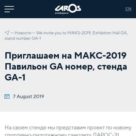
EN
—
Новости
—
We invite you to MAKS-2019, Exhibition Hall GA,
stand number GA-1
Приглашаем на МАКС-2019
Павильон GA номер, стенда
GA-1
7 August 2019
На своем стенде мы представим проект по новому
спортивно-пилотажному самолету ЛАРОС-31